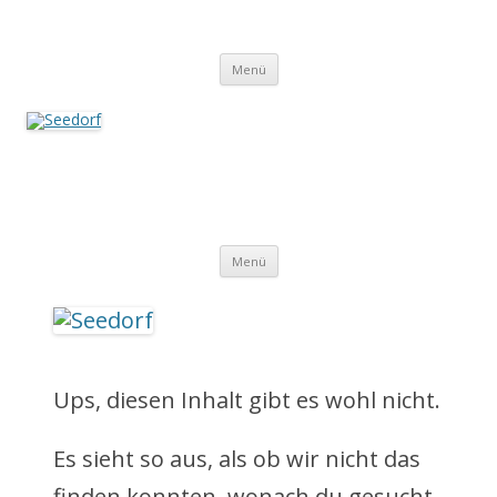
Zum
Inhalt
Seedorf
springen
Ein Dorf zum Verlieben!
Menü
Seedorf
Ein Dorf zum Verlieben!
Z
Menü
u
m
I
Ups, diesen Inhalt gibt es wohl nicht.
n
Es sieht so aus, als ob wir nicht das
h
finden konnten, wonach du gesucht