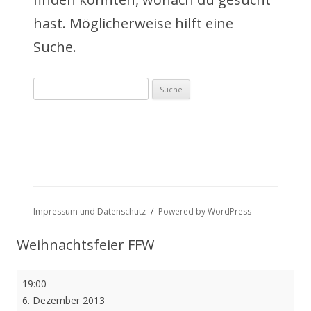
a
hast. Möglicherweise hilft eine
l
Suche.
t
Suche
s
nach:
p
r
i
n
Impressum und Datenschutz
Powered by WordPress
g
Weihnachtsfeier FFW
e
Weihnachtsfeier
19:00
n
FFW
6. Dezember 2013