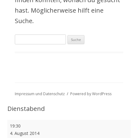
a
hast. Möglicherweise hilft eine
l
Suche.
t
Suche
s
nach:
p
r
i
n
Impressum und Datenschutz
Powered by WordPress
g
Dienstabend
e
Dienstabend
19:30
n
4. August 2014