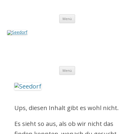
Zum
Inhalt
Seedorf
springen
Ein Dorf zum Verlieben!
Menü
Seedorf
Ein Dorf zum Verlieben!
Z
Menü
u
m
I
Ups, diesen Inhalt gibt es wohl nicht.
n
Es sieht so aus, als ob wir nicht das
h
finden konnten, wonach du gesucht