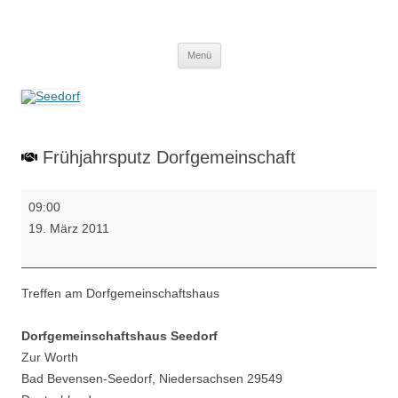
Zum
Inhalt
Seedorf
springen
Ein Dorf zum Verlieben!
Menü
Frühjahrsputz Dorfgemeinschaft
Frühjahrsputz
09:00
Dorfgemeinschaft
19. März 2011
Treffen am Dorfgemeinschaftshaus
Dorfgemeinschaftshaus Seedorf
Zur Worth
Bad Bevensen-Seedorf
,
Niedersachsen
29549