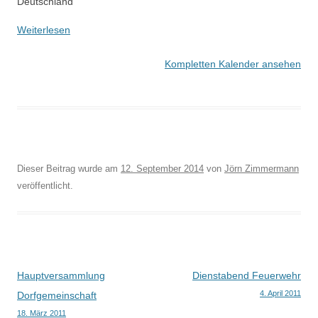
Deutschland
Weiterlesen
Kompletten Kalender ansehen
Dieser Beitrag wurde am
12. September 2014
von
Jörn Zimmermann
veröffentlicht.
Beitragsnavigation
Hauptversammlung
Dienstabend Feuerwehr
4. April 2011
Dorfgemeinschaft
18. März 2011