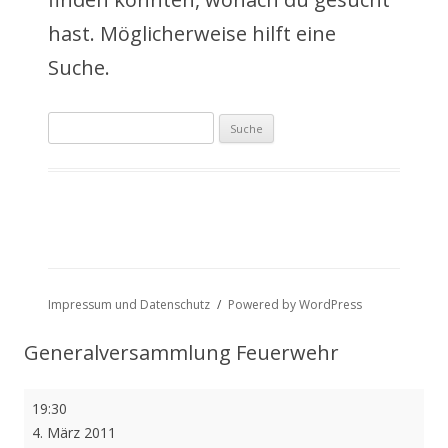
a
hast. Möglicherweise hilft eine
l
Suche.
t
Suche
s
nach:
p
r
i
n
Impressum und Datenschutz
Powered by WordPress
g
Generalversammlung Feuerwehr
e
Generalversammlung
19:30
n
Feuerwehr
4. März 2011