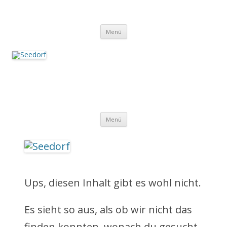
Zum
Inhalt
Seedorf
springen
Ein Dorf zum Verlieben!
Menü
Seedorf
Ein Dorf zum Verlieben!
Z
Menü
u
m
I
Ups, diesen Inhalt gibt es wohl nicht.
n
Es sieht so aus, als ob wir nicht das
h
finden konnten, wonach du gesucht