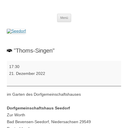
Zum
Inhalt
Seedorf
springen
Ein Dorf zum Verlieben!
Menü
"Thoms-Singen"
"Thoms-
17:30
Singen"
21. Dezember 2022
im Garten des Dorfgemeinschaftshauses
Dorfgemeinschaftshaus Seedorf
Zur Worth
Bad Bevensen-Seedorf
,
Niedersachsen
29549