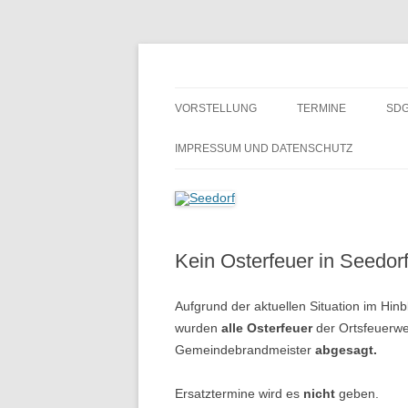
Zum
Inhalt
springen
Ein Dorf zum Verlieben!
Seedorf
VORSTELLUNG
TERMINE
SDG
GESCHICHTE
BE
IMPRESSUM UND DATENSCHUTZ
H
SCHULMUSEUM SEEDORF
ALTES GÄSTEBUCH
Kein Osterfeuer in Seedorf
Aufgrund der aktuellen Situation im Hin
wurden
alle Osterfeuer
der Ortsfeuerw
Gemeindebrandmeister
abgesagt.
Ersatztermine wird es
nicht
geben.