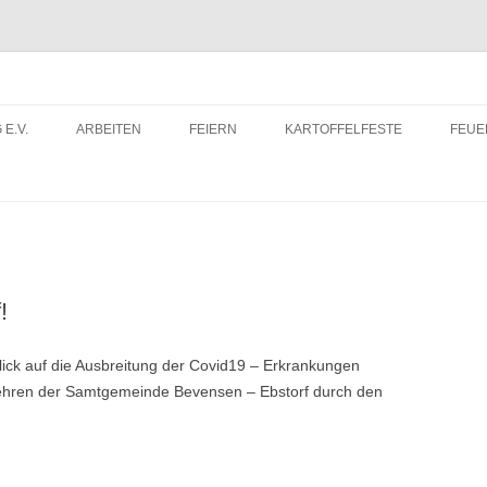
 E.V.
ARBEITEN
FEIERN
KARTOFFELFESTE
FEU
ITRITTSERKLÄRUNG
DORFWETTBEWERB
FEU
ERUNTERLADEN
FEU
!
blick auf die Ausbreitung der Covid19 – Erkrankungen
ehren der Samtgemeinde Bevensen – Ebstorf durch den