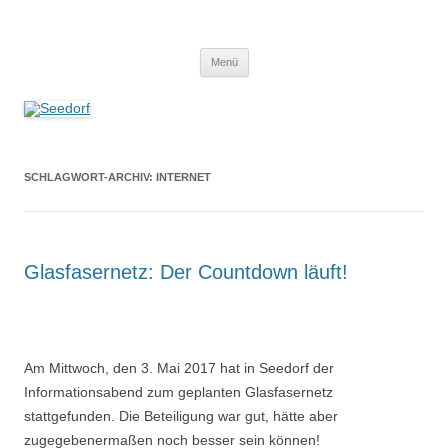
Zum
Inhalt
Seedorf
springen
Ein Dorf zum Verlieben!
Menü
SCHLAGWORT-ARCHIV:
INTERNET
Glasfasernetz: Der Countdown läuft!
Am Mittwoch, den 3. Mai 2017 hat in Seedorf der
Informationsabend zum geplanten Glasfasernetz
stattgefunden. Die Beteiligung war gut, hätte aber
zugegebenermaßen noch besser sein können!