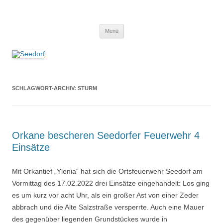
Zum
Inhalt
Seedorf
springen
Ein Dorf zum Verlieben!
Menü
SCHLAGWORT-ARCHIV:
STURM
Orkane bescheren Seedorfer Feuerwehr 4
Einsätze
Mit Orkantief „Ylenia“ hat sich die Ortsfeuerwehr Seedorf am
Vormittag des 17.02.2022 drei Einsätze eingehandelt: Los ging
es um kurz vor acht Uhr, als ein großer Ast von einer Zeder
abbrach und die Alte Salzstraße versperrte. Auch eine Mauer
des gegenüber liegenden Grundstückes wurde in