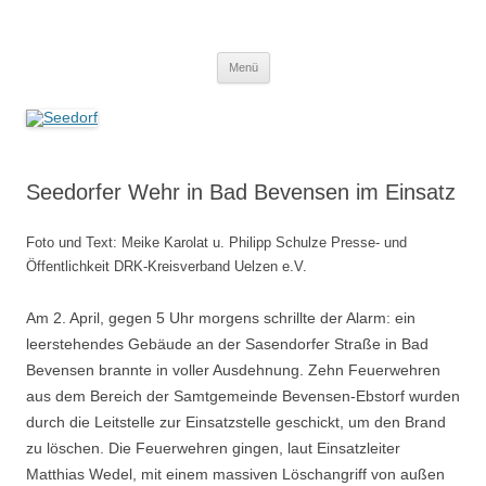
Zum
Inhalt
Seedorf
springen
Ein Dorf zum Verlieben!
Menü
Seedorfer Wehr in Bad Bevensen im Einsatz
Foto und Text: Meike Karolat u. Philipp Schulze Presse- und
Öffentlichkeit DRK-Kreisverband Uelzen e.V.
Am 2. April, gegen 5 Uhr morgens schrillte der Alarm: ein
leerstehendes Gebäude an der Sasendorfer Straße in Bad
Bevensen brannte in voller Ausdehnung. Zehn Feuerwehren
aus dem Bereich der Samtgemeinde Bevensen-Ebstorf wurden
durch die Leitstelle zur Einsatzstelle geschickt, um den Brand
zu löschen. Die Feuerwehren gingen, laut Einsatzleiter
Matthias Wedel, mit einem massiven Löschangriff von außen