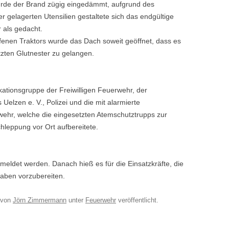
rde der Brand zügig eingedämmt, aufgrund des
gelagerten Utensilien gestaltete sich das endgültige
 als gedacht.
fenen Traktors wurde das Dach soweit geöffnet, dass es
tzten Glutnester zu gelangen.
ationsgruppe der Freiwilligen Feuerwehr, der
elzen e. V., Polizei und die mit alarmierte
ehr, welche die eingesetzten Atemschutztrupps zur
hleppung vor Ort aufbereitete.
eldet werden. Danach hieß es für die Einsatzkräfte, die
gaben vorzubereiten.
von
Jörn Zimmermann
unter
Feuerwehr
veröffentlicht.