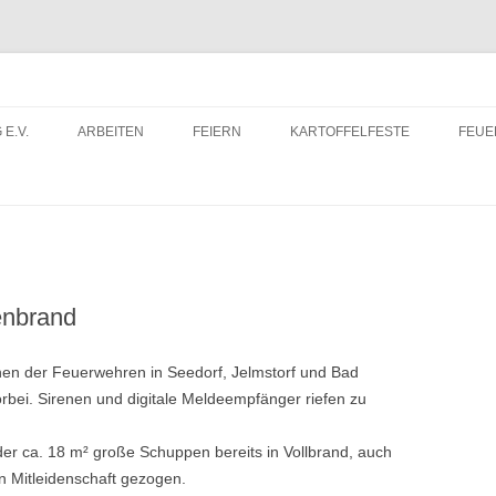
 E.V.
ARBEITEN
FEIERN
KARTOFFELFESTE
FEU
ITRITTSERKLÄRUNG
DORFWETTBEWERB
FEU
ERUNTERLADEN
FEU
enbrand
hen der Feuerwehren in Seedorf, Jelmstorf und Bad
bei. Sirenen und digitale Meldeempfänger riefen zu
 der ca. 18 m² große Schuppen bereits in Vollbrand, auch
n Mitleidenschaft gezogen.