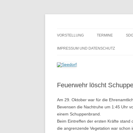
Zum
Inhalt
springen
Ein Dorf zum Verlieben!
Seedorf
VORSTELLUNG
TERMINE
SDG
GESCHICHTE
BE
IMPRESSUM UND DATENSCHUTZ
H
SCHULMUSEUM SEEDORF
ALTES GÄSTEBUCH
Feuerwehr löscht Schupp
Am 29. Oktober war für die Ehrenamtlic
Bevensen die Nachtruhe um 1:45 Uhr vor
einem Schuppenbrand.
Beim Eintreffen der ersten Kräfte stand
die angrenzende Vegetation war schon i